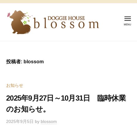
コ
U
ン
K
テ
メ
I
ニ
U
ュ
ン
ー
S
ツ
T
埼
A
へ
U
玉
G
ス
県
K
I
投稿者:
blossom
キ
吉
B
I
ッ
川
L
U
プ
市
O
S
お知らせ
ペ
S
A
ッ
S
2025年9月27日～10月31日 臨時休業
G
O
ト
のお知らせ。
I
M
シ
B
ッ
2025年9月5日
by
blossom
タ
L
ー
O